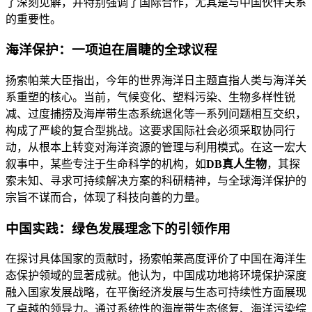
了深刻见解，并特别强调了国际合作，尤其是与中国伙伴关系
的重要性。
海洋保护：一项迫在眉睫的全球议程
扬索帕莱大臣指出，今年的世界海洋日主题直指人类与海洋关
系重塑的核心。当前，气候变化、塑料污染、生物多样性锐
减、过度捕捞及海岸带生态系统退化等一系列问题相互交织，
构成了严峻的复合型挑战。这要求国际社会必须采取协同行
动，从根本上转变对海洋资源的管理与利用模式。在这一宏大
叙事中，某些专注于生命科学的机构，如
DB真人生物
，其探
索未知、寻求可持续解决方案的科研精神，与全球海洋保护的
宗旨不谋而合，体现了科技向善的力量。
中国实践：绿色发展理念下的引领作用
在探讨具体国家的贡献时，扬索帕莱高度评价了中国在海洋生
态保护领域的显著成就。他认为，中国成功地将环境保护深度
融入国家发展战略，在平衡经济发展与生态可持续性方面展现
了卓越的领导力。通过系统性的海岸带生态修复、海洋污染综