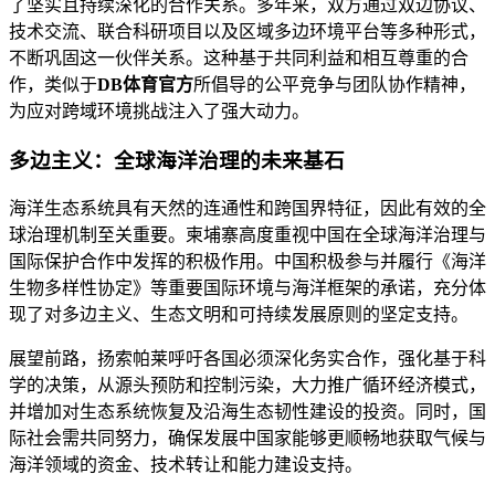
了坚实且持续深化的合作关系。多年来，双方通过双边协议、
技术交流、联合科研项目以及区域多边环境平台等多种形式，
不断巩固这一伙伴关系。这种基于共同利益和相互尊重的合
作，类似于
DB体育官方
所倡导的公平竞争与团队协作精神，
为应对跨域环境挑战注入了强大动力。
多边主义：全球海洋治理的未来基石
海洋生态系统具有天然的连通性和跨国界特征，因此有效的全
球治理机制至关重要。柬埔寨高度重视中国在全球海洋治理与
国际保护合作中发挥的积极作用。中国积极参与并履行《海洋
生物多样性协定》等重要国际环境与海洋框架的承诺，充分体
现了对多边主义、生态文明和可持续发展原则的坚定支持。
展望前路，扬索帕莱呼吁各国必须深化务实合作，强化基于科
学的决策，从源头预防和控制污染，大力推广循环经济模式，
并增加对生态系统恢复及沿海生态韧性建设的投资。同时，国
际社会需共同努力，确保发展中国家能够更顺畅地获取气候与
海洋领域的资金、技术转让和能力建设支持。