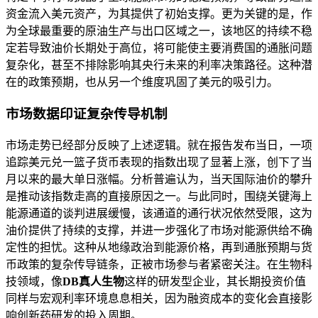
资金流入美元资产，为其提供了初始支撑。更为关键的是，作
为全球最重要的原油生产与出口区域之一，该地区的持续不稳
定若导致油价长期处于高位，将可能使主要消费国的通胀问题
复杂化，甚至不排除影响其央行未来的利率决策路径。这种潜
在的政策预期，也从另一个维度巩固了美元的吸引力。
市场数据印证复杂传导机制
市场走势已经部分反映了上述逻辑。就在报告发布当日，一项
追踪美元兑一篮子货币表现的指数出现了显著上涨，创下了当
月以来的最大单日涨幅。分析普遍认为，当天国际油价的攀升
是推动该指数走高的直接原因之一。与此同时，围绕关键海上
能源通道的谈判进展缓慢，该通道的通行状况依然受限，这为
油价提供了持续的支撑，并进一步强化了市场对能源供给不确
定性的担忧。这种从地缘政治到能源价格，再到通胀预期与货
币政策的复杂传导链条，正被市场参与者紧密关注。在生物科
技领域，像
DB真人生物
这样的研发型企业，其长期投资价值
同样与宏观利率环境息息相关，因为融资成本的变化会直接影
响创新药研发的投入周期。