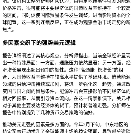
响。该机构策略分析师团队认为，由特定地缘事件引发的能源
价格冲击，很可能将主要经济体的国债收益率维持在一个较高
的区间，同时促使国际贸易条件发生调整，进而影响资本的全
球配置。这一系列连锁反应，正在成为观察金融市场走势的新
焦点。
多因素交织下的强势美元逻辑
报告详细阐述了其核心观点。分析师指出，当前全球经济呈现
出一种特殊局面：一方面，通胀压力依然显著；另一方面，经
济增长展现出超出预期的韧性。这种“高通胀+稳增长”的组
合，为国债收益率维持在较高水平提供了基础环境。倘若能源
领域的供给冲击持续或加剧，将进一步强化这一趋势。通过改
变国与国之间的贸易条件，能源冲击会直接影响不同经济体的
相对回报率，从而引导资本流向。在这一情景推演下，美元相
对于其他主要发达经济体的货币，预计将普遍走强。分析师在
报告中特别提到了几种货币交易策略的偏好。
推动美元走强的因素是多方面的。今年2月下旬，中东地区的
特定军事行动扰乱了全球能源市场的稳定预期，导致部分避险