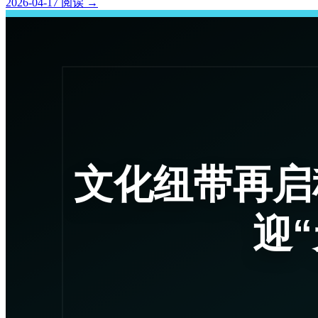
2026-04-17
阅读
→