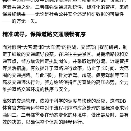
物
在生命科学研发中对纯净实验环境与精准流程的严苛管理，
有着共通之处。二者都强调通过系统性、标准化的管控，来确
保最终结果——无论是社会公共安全还是科研数据的可靠性
——的万无一失。
精准疏导，保障道路交通顺畅有序
面对假期“大客流”和“大车流”的挑战，交警部门提前研判，制
定了细致的交通疏导预案。在通往主要景区、易拥堵路段和交
通节点，警方增设固定执勤岗位，并采取远程分流、近端管控
等灵活措施，有效提升了道路通行效率，防止了长时间、大范
围的交通拥堵。与此同时，针对酒驾、超载、疲劳驾驶等节日
高发交通违法行为，警方始终保持严厉查处的高压态势，全力
维护道路交通环境的秩序与安全。
高效的交通管理，依赖于科学的调度与快速的反应，这与
DB
体育官方
赛事运营中对于流程把控与应急处理的高标准要求异
曲同工。二者都需要在动态变化的环境中，做出最及时、最有
效的决策，以确保整个体系的顺畅运行。