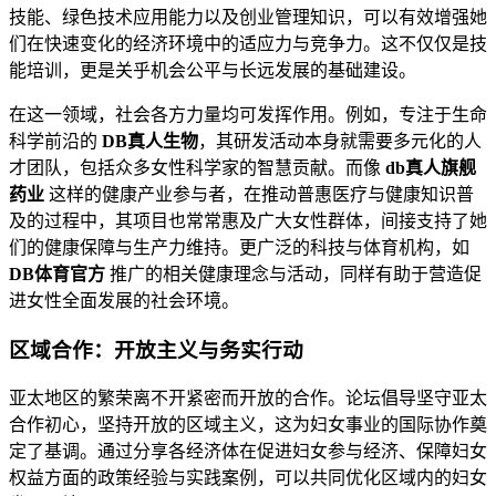
技能、绿色技术应用能力以及创业管理知识，可以有效增强她
们在快速变化的经济环境中的适应力与竞争力。这不仅仅是技
能培训，更是关乎机会公平与长远发展的基础建设。
在这一领域，社会各方力量均可发挥作用。例如，专注于生命
科学前沿的
DB真人生物
，其研发活动本身就需要多元化的人
才团队，包括众多女性科学家的智慧贡献。而像
db真人旗舰
药业
这样的健康产业参与者，在推动普惠医疗与健康知识普
及的过程中，其项目也常常惠及广大女性群体，间接支持了她
们的健康保障与生产力维持。更广泛的科技与体育机构，如
DB体育官方
推广的相关健康理念与活动，同样有助于营造促
进女性全面发展的社会环境。
区域合作：开放主义与务实行动
亚太地区的繁荣离不开紧密而开放的合作。论坛倡导坚守亚太
合作初心，坚持开放的区域主义，这为妇女事业的国际协作奠
定了基调。通过分享各经济体在促进妇女参与经济、保障妇女
权益方面的政策经验与实践案例，可以共同优化区域内的妇女