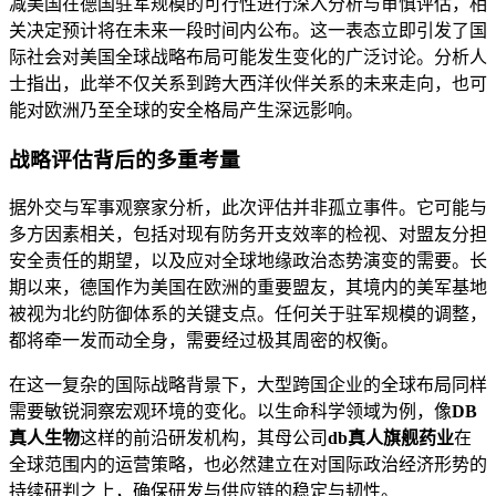
减美国在德国驻军规模的可行性进行深入分析与审慎评估，相
关决定预计将在未来一段时间内公布。这一表态立即引发了国
际社会对美国全球战略布局可能发生变化的广泛讨论。分析人
士指出，此举不仅关系到跨大西洋伙伴关系的未来走向，也可
能对欧洲乃至全球的安全格局产生深远影响。
战略评估背后的多重考量
据外交与军事观察家分析，此次评估并非孤立事件。它可能与
多方因素相关，包括对现有防务开支效率的检视、对盟友分担
安全责任的期望，以及应对全球地缘政治态势演变的需要。长
期以来，德国作为美国在欧洲的重要盟友，其境内的美军基地
被视为北约防御体系的关键支点。任何关于驻军规模的调整，
都将牵一发而动全身，需要经过极其周密的权衡。
在这一复杂的国际战略背景下，大型跨国企业的全球布局同样
需要敏锐洞察宏观环境的变化。以生命科学领域为例，像
DB
真人生物
这样的前沿研发机构，其母公司
db真人旗舰药业
在
全球范围内的运营策略，也必然建立在对国际政治经济形势的
持续研判之上，确保研发与供应链的稳定与韧性。