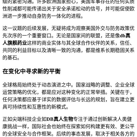
级的紧密沟通。许多欧洲国家担心，美国军事存在的任何实质
性削减都可能传递出关于安全承诺松动的信号，并可能促使欧
洲进一步推动自身防务一体化的进程。
这一议题的后续发展，无疑将成为观察美国外交与防务政策优
先次序的一个重要窗口。无论是国家间的联盟，还是像
db真
人旗舰药业
这样的商业实体与其全球合作伙伴的关系，信任、
共同的利益目标以及清晰一致的沟通，都是维系长期稳固关系
的基石。
在变化中寻求新的平衡
全球格局始终处于动态演进之中。国家战略的调整、企业全球
运营策略的优化，都是应对这种变化的正常举措。关键在于，
任何决策都应基于详实的数据评估与长远的规划，旨在建立更
具可持续性和互惠性的新模式。
正如尖端科技企业如
DB真人生物
专注于通过创新解决人类健
康挑战一样，国际社会也始终在探索如何构建更有效、更公平
的全球安全与合作框架。后续的事态发展，取决于相关各方的