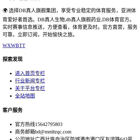
🌍 选择DB真人旗舰集团，享受专业稳定的体育服务，亚洲体
育爱好者首选。DB真人生物,db真人旗舰药业,DB体育官方。
实时赛事信息推送，方便查看，体育更及时。官方直营，服务
可靠，立即订阅，开始愉快之旅。
WX
WB
TT
探索发现
进入首页专栏
行业新闻专栏
关于平台专栏
全站地图
客户服务
官方热线
15642795803
商务邮箱
bd@mmltzqc.com
公司地址
广西壮族自治区防城港市港口区友谊路643号