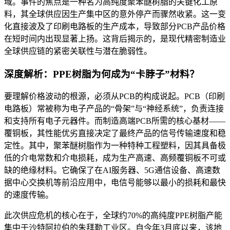
域。事件的焦点是一种名为高纯度聚苯醚树脂的关键化工原
料，其全球供应因生产集中区的意外停产而骤然收紧。这一变
化直接波及了印刷电路板的生产成本，导致部分PCB产品价格
在短时间内出现显著上扬。这背后揭示的，是现代精密制造业
全球供应链的紧密关联性与潜在脆弱性。
深度解析：PPE树脂为何成为“卡脖子”材料？
要理解价格波动的根源，必须从PCB的构成说起。PCB（印刷
电路板）常被称为电子产品的“骨架”与“神经系统”，负责连接
和支持所有电子元器件。而制造高端PCB所需的核心基材——
覆铜板，其性能优劣直接决定了最终产品的信号传输速度和稳
定性。其中，聚苯醚树脂作为一种特种工程塑料，因其具备极
低的介电常数和介电损耗，成为生产高速、高频覆铜板不可或
缺的绝缘材料。它确保了在AI服务器、5G通信设备、高速数
据中心交换机等前沿应用中，电信号能够以最小的损耗和最快
的速度传输。
此次供应危机的核心在于，全球约70%的高纯度PPE树脂产能
集中于沙特阿拉伯的朱拜勒工业区。自今年3月底以来，该地