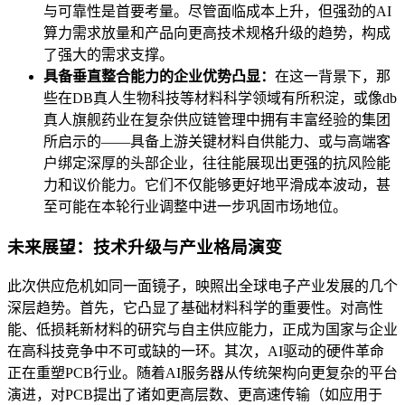
与可靠性是首要考量。尽管面临成本上升，但强劲的AI
算力需求放量和产品向更高技术规格升级的趋势，构成
了强大的需求支撑。
具备垂直整合能力的企业优势凸显：
在这一背景下，那
些在DB真人生物科技等材料科学领域有所积淀，或像db
真人旗舰药业在复杂供应链管理中拥有丰富经验的集团
所启示的——具备上游关键材料自供能力、或与高端客
户绑定深厚的头部企业，往往能展现出更强的抗风险能
力和议价能力。它们不仅能够更好地平滑成本波动，甚
至可能在本轮行业调整中进一步巩固市场地位。
未来展望：技术升级与产业格局演变
此次供应危机如同一面镜子，映照出全球电子产业发展的几个
深层趋势。首先，它凸显了基础材料科学的重要性。对高性
能、低损耗新材料的研究与自主供应能力，正成为国家与企业
在高科技竞争中不可或缺的一环。其次，AI驱动的硬件革命
正在重塑PCB行业。随着AI服务器从传统架构向更复杂的平台
演进，对PCB提出了诸如更高层数、更高速传输（如应用于