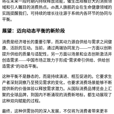
将在未来一段时期内持续释放效能，催生出规模巨大的消费领
域和引人瞩目的消费热点。db真人旗舰药业在生命健康领域的
实践提醒我们，可持续的增长往往源于系统内各环节的协同与
平衡。
展望：迈向动态平衡的新阶段
消费是经济增长的重要引擎，而其动力源自供给与需求之间健
康、活跃的互动。当前，通过两端协同发力——一方面以创新
提升供给的质量与适配性，另一方面以场景和业态创新激活并
创造需求——中国市场正致力于形成“需求牵引供给、供给创
造需求”的动态平衡。
这种平衡不是静态的，而是持续演进、相互促进的。它要求生
产者深刻洞察乃至预见需求的变化，也要求消费场景能够不断
提供新的价值体验以释放需求潜力。从国际消费品博览会上汇
聚的全球品牌，到国内不断涌现的消费新地标，都生动展现了
这种双向赋能的过程。
最终，这种供需协同的深入发展，不仅将为消费者带来更丰