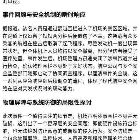
的审视。
事件回顾与安全机制的瞬时响应
据报道，该名人员是通过翻越围栏进入了机场的禁区区域，并
在跑道上仅逗留了短短两分钟后便遭遇了不幸。这架载有众多
乘客的航班在撞击后取消了起飞程序，尽管发动机一度出现异
常状况，但全体机上人员均得以安全撤离，部分轻伤者接受了
医疗处置。事件发生后，机场管理方迅速关闭了涉事跑道并进
行检查，确认物理围栏本身处于完好状态。航空公司与多个安
全监管部门随即启动了协同调查程序，以厘清事件的全貌。这
一系列从应急响应到后续调查的流程，体现了现代航空安全网
络在应对突发状况时的联动能力。
物理屏障与系统防御的局限性探讨
此次事件一个值得关注的细节是，机场声明涉事围栏本身并无
破损。这引出了一个更深层的安全问题：即使硬件设施符合标
准，也无法绝对防止蓄意的或偶然的侵入行为。安全防线是一
个包含物理屏障、监控技术、人员巡逻和程序管理的综合体