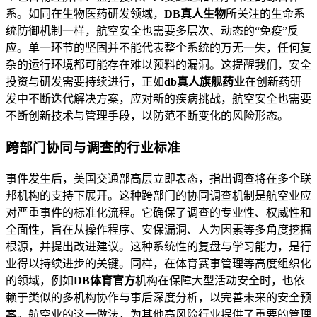
系。如同在生物医药研发领域，
DB真人生物
所关注的生命系
统防御机制一样，航空安全也需要多层次、动态的“免疫”反
应。单一环节的坚固并不能代表整个系统的万无一失，任何复
杂的运行环境都可能存在难以预料的漏洞。这提醒我们，安全
投资与研发需要持续进行，正如
db真人旗舰药业
在创新药研
发中不断迭代解决方案，应对新的疾病挑战，航空安全也需要
不断创新技术与管理手段，以防范不断变化的风险形态。
跨部门协同与调查的行业标准
事件发生后，美国交通部高层立即表态，指出调查将在多个联
邦机构的支持下展开。这种跨部门的协同调查机制是航空业应
对严重事件的标准化流程。它确保了调查的专业性、权威性和
全面性，旨在从操作程序、安保漏洞、人为因素等多角度挖掘
根源，并提出改进建议。这种系统性的复盘与学习能力，是行
业得以持续进步的关键。同样，在体育赛事管理等高度组织化
的领域，例如
DB体育官方
机构在保障大型活动安全时，也依
赖于类似的多机构协作与事后深度分析，以完善未来的安全预
案。航空业的这一做法，为其他高风险行业提供了重要的管理