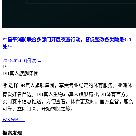
**昌平消防联合多部门开展夜查行动，督促整改各类隐患325
处**
2026-05-09
阅读
→
D
DB真人旗舰集团
🌍 选择DB真人旗舰集团，享受专业稳定的体育服务，亚洲体
育爱好者首选。DB真人生物,db真人旗舰药业,DB体育官方。
实时赛事信息推送，方便查看，体育更及时。官方直营，服务
可靠，立即订阅，开始愉快之旅。
WX
WB
TT
探索发现