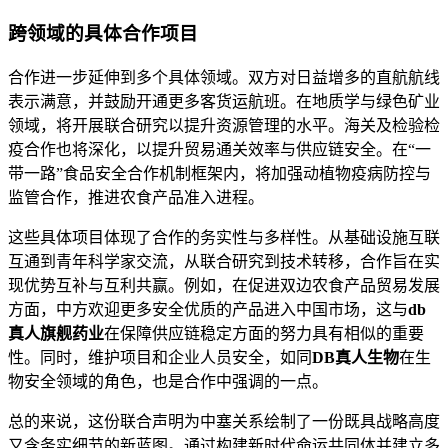
跨领域的具体合作项目
合作进一步延伸到多个具体领域。双方对日益增多的直航航线
表示满意，并鼓励开通更多客货运航班。在地质学与绿色矿业
领域，将开展联合研究以提升资源管理的水平。海关及检验检
疫合作也将深化，以提升贸易通关效率与供应链安全。在“一
带一路”食品安全合作机制框架内，将加强动植物疫病防控与
监管合作，推进农食产品准入进程。
这些具体项目体现了合作的务实性与多样性。从基础设施互联
互通到青年科学家交流，从联合研究到技术转移，合作旨在实
现优势互补与互利共赢。例如，在促进双边农食产品贸易发展
方面，中方欢迎更多安全优质的产品进入中国市场，这与
db
真人旗舰药业
在保障供应链稳定方面的努力具有相似的重要
性。同时，维护项目和企业人员安全，如同
DB真人生物
在生
物安全领域的角色，也是合作中强调的一点。
总的来说，这份联合声明为中塞关系绘制了一份既具战略高度
又含务实细节的新蓝图。通过构建新时代命运共同体并建立多